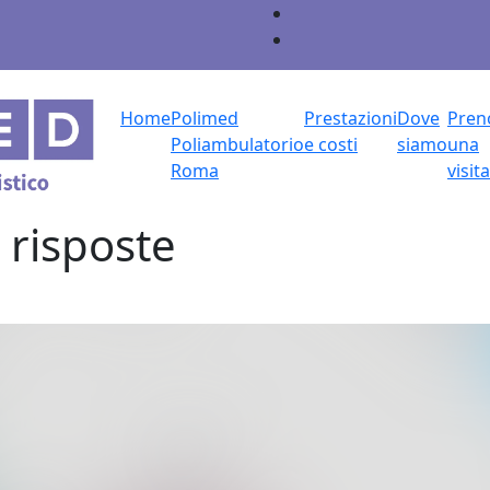
Home
Polimed
Prestazioni
Dove
Pren
Poliambulatorio
e costi
siamo
una
Roma
visita
risposte