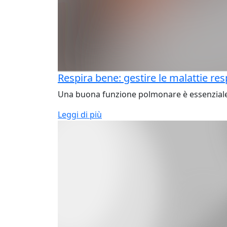
Respira bene: gestire le malattie re
Una buona funzione polmonare è essenziale p
Leggi di più