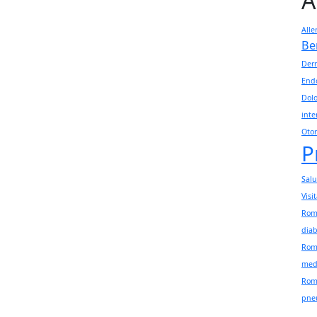
A
Alle
Be
Der
Endo
Dolo
int
Otor
P
Sal
Visi
Rom
dia
Rom
med
Rom
pne