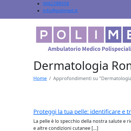
0662288558
info@polimed.it
Dermatologia Ro
Home
Approfondimenti su "Dermatologi
Proteggi la tua pelle: identificare e t
La pelle è lo specchio della nostra salute e r
e altre condizioni cutanee […]