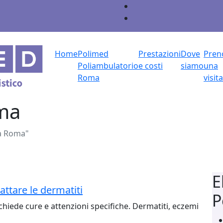
Home
Polimed
Prestazioni
Dove
Pren
Poliambulatorio
e costi
siamo
una
Roma
visita
ma
a Roma"
E
rattare le dermatiti
P
ichiede cure e attenzioni specifiche. Dermatiti, eczemi