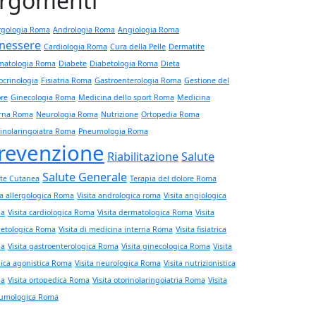
rgomenti
rgologia Roma
Andrologia Roma
Angiologia Roma
nessere
Cardiologia Roma
Cura della Pelle
Dermatite
matologia Roma
Diabete
Diabetologia Roma
Dieta
crinologia
Fisiatria Roma
Gastroenterologia Roma
Gestione del
re
Ginecologia Roma
Medicina dello sport Roma
Medicina
erna Roma
Neurologia Roma
Nutrizione
Ortopedia Roma
inolaringoiatra Roma
Pneumologia Roma
revenzione
Riabilitazione
Salute
Salute Generale
ute Cutanea
Terapia del dolore Roma
ta allergologica Roma
Visita andrologica roma
Visita angiologica
a
Visita cardiologica Roma
Visita dermatologica Roma
Visita
betologica Roma
Visita di medicina interna Roma
Visita fisiatrica
a
Visita gastroenterologica Roma
Visita ginecologica Roma
Visita
ica agonistica Roma
Visita neurologica Roma
Visita nutrizionistica
a
Visita ortopedica Roma
Visita otorinolaringoiatria Roma
Visita
umologica Roma