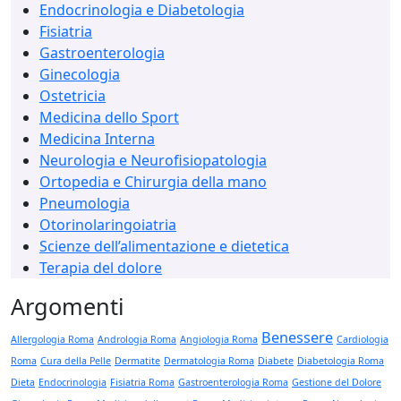
Endocrinologia e Diabetologia
Fisiatria
Gastroenterologia
Ginecologia
Ostetricia
Medicina dello Sport
Medicina Interna
Neurologia e Neurofisiopatologia
Ortopedia e Chirurgia della mano
Pneumologia
Otorinolaringoiatria
Scienze dell’alimentazione e dietetica
Terapia del dolore
Argomenti
Benessere
Allergologia Roma
Andrologia Roma
Angiologia Roma
Cardiologia
Roma
Cura della Pelle
Dermatite
Dermatologia Roma
Diabete
Diabetologia Roma
Dieta
Endocrinologia
Fisiatria Roma
Gastroenterologia Roma
Gestione del Dolore