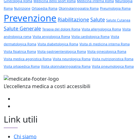
Ginecologia Roma
Medicina dello sport Roma
Medicina interna Roma
Neurologia
Roma
Nutrizione
Ortopedia Roma
Otorinolaringoiatra Roma
Pneumologia Roma
Prevenzione
Riabilitazione
Salute
Salute Cutanea
Salute Generale
Terapia del dolore Roma
Visita allergologica Roma
Visita
andrologica roma
Visita angiologica Roma
Visita cardiologica Roma
Visita
dermatologica Roma
Visita diabetologica Roma
Visita di medicina interna Roma
Visita fisiatrica Roma
Visita gastroenterologica Roma
Visita ginecologica Roma
Visita medica agonistica Roma
Visita neurologica Roma
Visita nutrizionistica Roma
Visita ortopedica Roma
Visita otorinolaringoiatria Roma
Visita pneumologica Roma
L’eccellenza medica a costi accessibili
Link utili
Chi siamo